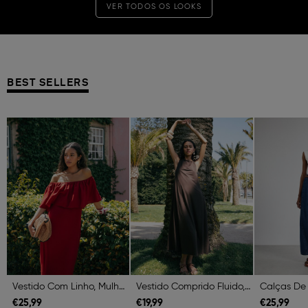
VER TODOS OS LOOKS
BEST SELLERS
Previous
Next
Previous
Next
Previous
Vestido Com Linho, Mulher, Vermelho Escuro
Vestido Comprido Fluido, Mulher, Castanho Escuro
€
25,
99
€
19,
99
€
25,
99